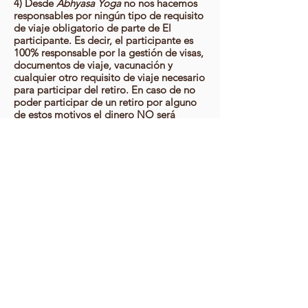
4) Desde
Abhyasa Yoga
no nos hacemos
responsables por ningún tipo de requisito
de viaje obligatorio de parte de El
participante. Es decir, el participante es
100% responsable por la gestión de visas,
documentos de viaje, vacunación y
cualquier otro requisito de viaje necesario
para participar del retiro. En caso de no
poder participar de un retiro por alguno
de estos motivos el dinero NO será
devuelto.
5) En caso que El Participante decida
comenzar el retiro más tarde o abandonar
el retiro o curso antes de su finalización el
dinero NO será devuelto ni transferido.
6) Mantener la integridad y la seguridad
de nuestros cursos es de suma
importancia para nosotros. Abhyasa Yoga
se reserva el derecho de pedirle a un
estudiante que abandone el curso si
representa una amenaza para sí mismo o
para los demás. No se otorgarán
reembolsos si se le pide a un estudiante
que abandone el curso antes de tiempo.